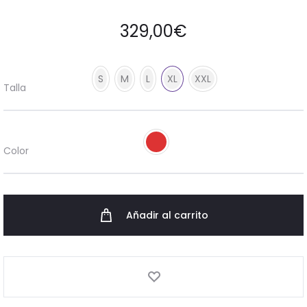
329,00
€
S
M
L
XL
XXL
Talla
Color
Añadir al carrito