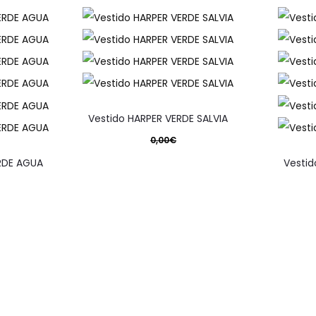
Vestido HARPER VERDE SALVIA
0,00
€
El precio original era: 0,00€.
RDE AGUA
Vesti
195,30
€
El precio actual es: 195,30€.
ra: 0,00€.
El precio
Seleccionar opciones
pueden elegir en la página de producto
Este producto tiene múltiples variantes. Las op
 321,30€.
El preci
ciones
Selec
últiples variantes. Las opciones se pueden elegir en la página 
Este produc