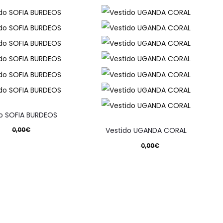
do SOFIA BURDEOS
Vestido UGANDA CORAL
0,00
€
 original era: 0,00€.
0,00
€
237,30
€
El precio original era: 0,00€.
ciones se pueden elegir en la página de producto
o actual es: 237,30€.
209,30
€
cionar opciones
El precio actual es: 209,30€.
de producto
to tiene múltiples variantes. Las opciones se pueden elegir en 
Seleccionar opciones
Este producto tiene múltiples variant