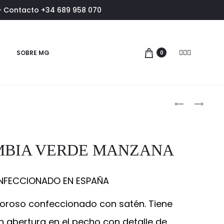
- Contacto +34 689 958 070
SOBRE MG
Facebook
Pinterest
Instagram
0
Produc
VESTIDO ZA
VESTIDO UG
ZAMBIA VERDE MANZANA
FECCIONADO EN ESPAÑA
poroso confeccionado con satén. Tiene
n abertura en el pecho con detalle de