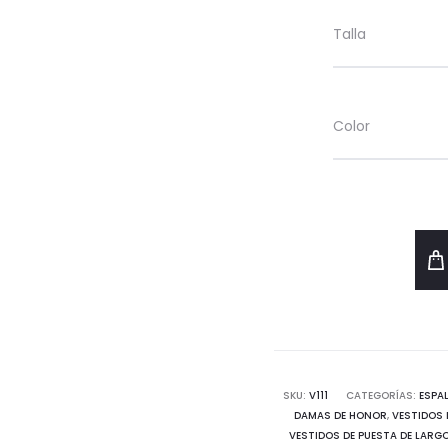
Talla
Color
SKU:
V111
CATEGORÍAS:
ESPA
DAMAS DE HONOR
,
VESTIDOS 
VESTIDOS DE PUESTA DE LARG