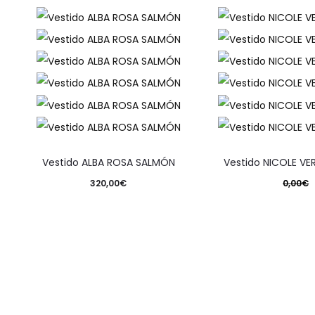
Vestido ALBA ROSA SALMÓN
Vestido NICOLE VE
320,00
€
0,00
€
Seleccionar opciones
El precio original e
Este producto tiene múltiples variantes. Las opciones se 
321,30
€
El precio actual es:
Seleccionar op
Este producto tiene m