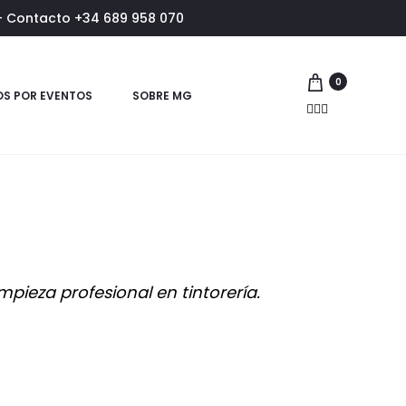
- Contacto +34 689 958 070
0
OS POR EVENTOS
SOBRE MG
Facebook
Pinterest
Instagram
ieza profesional en tintorería.