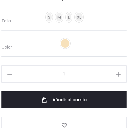
S
M
L
XL
Talla
Color
Vestido MIKAELA NUDE cantidad
Añadir al carrito