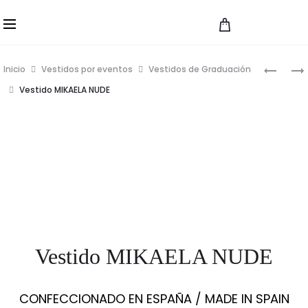
VESTIDOS CONFECCIONADOS EN ATELIER PROPIO A MEDIDA --
- ENVÍOS ESPAÑA Y EUROPA --- Contacto +34 689 958 070
Prod
VESTID
VESTID
Inicio
Vestidos por eventos
Vestidos de Graduación
Vestido MIKAELA NUDE
Vestido MIKAELA NUDE
CONFECCIONADO EN ESPAÑA / MADE IN SPAIN